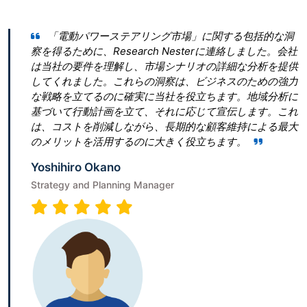
「電動パワーステアリング市場」に関する包括的な洞
Res
を得るために、Research Nesterに連絡しました。会社
とって最
当社の要件を理解し、市場シナリオの詳細な分析を提供
ん。 私
てくれました。これらの洞察は、ビジネスのための強力
ぎたいと
戦略を立てるのに確実に当社を役立ちます。地域分析に
青写真を作
づいて行動計画を立て、それに応じて宣伝します。これ
は、従う
、コストを削減しながら、長期的な顧客維持による最大
ビゲート
メリットを活用するのに大きく役立ちます。
Terumi
oshihiro Okano
Senior As
rategy and Planning Manager