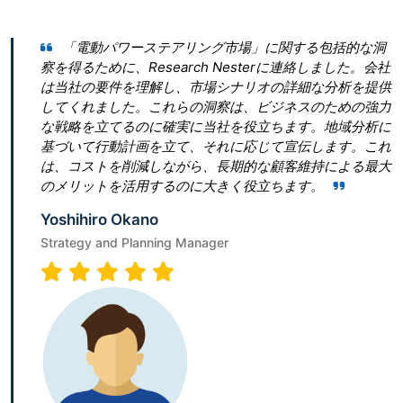
「電動パワーステアリング市場」に関する包括的な洞
Rese
得るために、Research Nesterに連絡しました。会社
とって最
当社の要件を理解し、市場シナリオの詳細な分析を提供
ん。 私
てくれました。これらの洞察は、ビジネスのための強力
ぎたいと
戦略を立てるのに確実に当社を役立ちます。地域分析に
青写真を作成
づいて行動計画を立て、それに応じて宣伝します。これ
は、従う
、コストを削減しながら、長期的な顧客維持による最大
ビゲート
メリットを活用するのに大きく役立ちます。
Terumi 
shihiro Okano
Senior Ass
ategy and Planning Manager