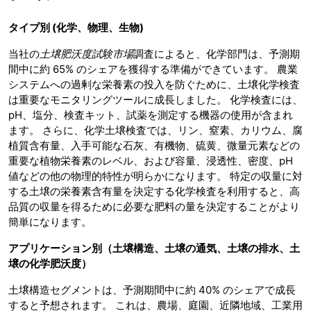
タイプ別
(化学、物理、生物)
当社の
土壌肥沃度試験市場
調査によると、化学部門は、予測期
間中に約 65% のシェアを獲得する準備ができています。 農業
システムへの過剰な栄養素の投入を防ぐために、土壌化学検査
は重要なモニタリングツールに成長しました。 化学検査には、
pH、塩分、検査キット、試薬を測定する機器の使用が含まれ
ます。 さらに、化学土壌検査では、リン、窒素、カリウム、腐
植質含有量、入手可能な石灰、有機物、硫黄、微量元素などの
重要な植物栄養素のレベル、および容量、浸透性、密度、pH
値などの他の物理的特性が明らかになります。 特定の収量に対
する土壌の栄養素含有量を決定する化学検査を利用すると、高
品質の収量を得るために必要な肥料の量を決定することがより
簡単になります。
アプリケーション別（土壌構造、土壌の通気、土壌の排水、土
壌の化学肥沃度）
土壌構造セグメントは、予測期間中に約 40% のシェアで成長
すると予想されます。 これは、農場、庭園、近隣地域、工業用