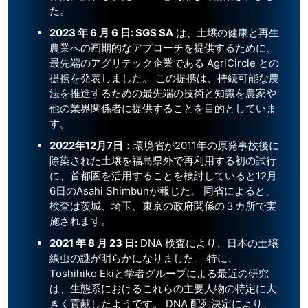
た。
2023 年 6 月 6 日: SGS SA
は、土壌の健康と再生
農業への画期的なアプローチを提供するために、
最先端のアグリテック企業である AgriCircle との
提携を発表しました。 この提携は、持続可能な農
法を推進するための最先端の技術と知識を農家や
他の業界関係者に提供することを目的としていま
す。
2022年12月7日：
環境省が2011年の原発事故後に
除染された土壌を福島県外で再利用する初の試行
に、首都圏を活用することを検討していると12月
6日のAsahi Shimbunが報じた。 同省によると、
検査は茨城、埼玉、東京の政府関係の３カ所で実
施されます。
2021 年 8 月 23 日:
DNA 検査により、日本の土壌
線虫の謎が明らかになりました。 特に、
Toshihiko Ekiと学者グループによる最近の研究
は、生態系におけるこれらの主要人物の特定に大
きく貢献したようです。 DNA 配列決定により、