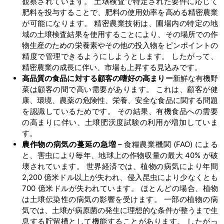
観察されています。 土壌検査で特定された要件に応じて
肥料を投与することで、肥料の使用効率を高める精密農業
が可能になります。 精密農業技術は、圃場内の特定の地
域の土壌検査結果を使用することにより、その場所での作
物生産のための栄養素やその他の投入物をピンポイントの
精度で管理できるようにしようとします。 したがって、
精密農業の成長に伴い、市場も上昇する見込みです。
高品質の食品に対する顧客の嗜好の高まりー
新鮮な有機野
菜は顧客の間で高い需要があります。 これは、顧客が健
康、環境、農薬の危険性、栄養、安全な食品に関する問題
を認識しているためです。 その結果、有機食品への需要
の高まりに伴い、土壌肥沃度試験の利用が増加していま
す。
農作物の病気の蔓延の急増－
食糧農業機関 (FAO) による
と、害虫により毎年、地球上の作物収量の最大 40% が破
壊されています。 世界経済では、植物の病気により年間
2,200 億米ドル以上が失われ、侵入昆虫により少なくとも
700 億米ドルが失われています。 ほとんどの場合、植物
は土壌伝染性の病気の影響を受けます。 一部の植物の病
気では、土壌が病原菌の発生に理想的な条件が整うまで生
息する貯留槽として機能することがあります。 したがっ