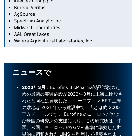
Intertek Group plc
Bureau Veritas
AgSource
Spectrum Analytic Inc.
Midwest Laboratories
A&L Great Lakes
Waters Agricultural Laboratories, Inc.
ニュースで
2023年3月：
Eurofins BioPharma製品試験のた
めの最初の実験施設が2023年3月に上海に開設さ
れたと同社は発表した。 ユーロフィン BPT 上海
の敷地は 2021 年から建設中で、広さは約 2000
平方メートルです。 Eurofins のヨーロッパおよ
び米国の研究所の支援により、この研究所は、中
国、米国、ヨーロッパの GMP 基準に準拠した世
界的に調和された LIMS を利用して構築されまし