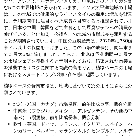
ッパ、アジア太平洋ラテンアメリカ、中東およびアフリカを含
む5つの主要地域に分かれています。アジア太平洋地域の市場
は、この地域での健康的なライフスタイルの採用の増加を背景
に、予測期間中に注目すべき成長を目撃すると推定されていま
す。日本や中国、韓国などで主食として豆腐やテンペの消費が
伸びていることに加え、今後もこの地域の市場成長を牽引する
ことが期待されています。中国の豆腐産業は、2020年に250億
米ドル以上の収益を上げました。この市場の成長は、同年末ま
でに最大6%に達しました。さらに、北米は予測期間中に最大
の市場シェアを獲得すると予測されており、汚染された肉製品
を消費するリスクに関する意識の高まりと、植物ベースの市場
におけるスタートアップの強い存在感に起因しています。
植物ベースの食肉市場は、地域に基づいて次のようにさらに分
類されています。
北米（米国・カナダ）市場規模、前年比成長率、機会分析
中南米（ブラジル、メキシコ、アルゼンチン、その他の中
南米）市場規模、前年比成長率、機会分析
欧州（英国、ドイツ、フランス、イタリア、スペイン、ハ
ンガリー、ベルギー、オランダ＆ルクセンブルグ、ノルデ