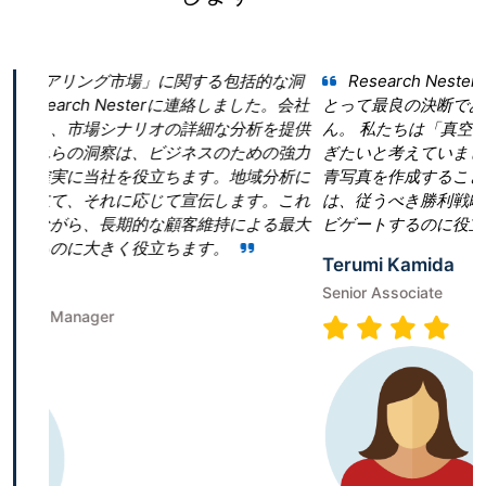
関する包括的な洞
Research Nester を選択したことが当社
に連絡しました。会社
とって最良の決断であったと言っても過言では
詳細な分析を提供
ん。 私たちは「真空ポンプ市場」という領域
ネスのための強力
ぎたいと考えていました。しかし、当社は効果
ます。地域分析に
青写真を作成することに戸惑いました。Research 
宣伝します。これ
は、従うべき勝利戦略を構築することで、成功
客維持による最大
ビゲートするのに役立ちました。
ます。
Terumi Kamida
Senior Associate