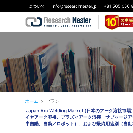
について
info@researchnester.jp
+81 505 050 
ホーム
プラン
Japan Arc Welding Market (日本
イヤアーク溶接、プラズマアーク溶接、サブマージアー
半自動、自動／ロボット）、および最終用途別（自動