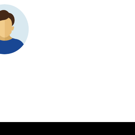
社のビジネスにとって最良の
私たちは「真空ポンプ市
課
した。しかし、当社は効
を
search Nester
は
への道をナビゲートする
当
し
解
Ts
Sen