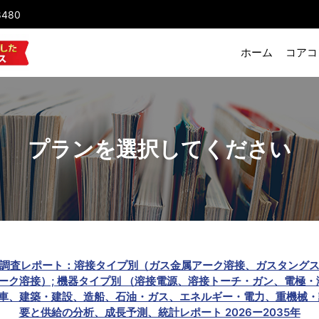
8480
ホーム
コアコ
プランを選択してください
のアーク溶接市場)調査レポート：溶接タイプ別（ガス金属アーク溶接、ガ
ク溶接）; 機器タイプ別 （溶接電源、溶接トーチ・ガン、電極・
車、建築・建設、造船、石油・ガス、エネルギー・電力、重機械・
要と供給の分析、成長予測、統計レポート 2026ー2035年