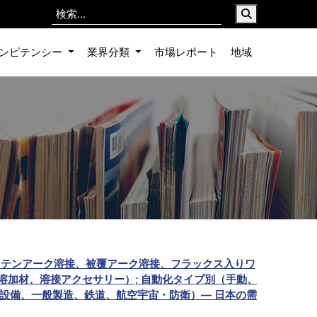
ンピテンシー
業界分類
市場レポート
地域
スタングステンアーク溶接、被覆アーク溶接、フラックス入りワ
溶加材、溶接アクセサリー）; 自動化タイプ別（手動、
設備、一般製造、鉄道、航空宇宙・防衛）— 日本の需