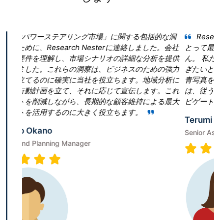
場」に関する包括的な洞
Research Nester を選択した
esterに連絡しました。会社
とって最良の決断であったと言っても
ナリオの詳細な分析を提供
ん。 私たちは「真空ポンプ市場」とい
は、ビジネスのための強力
ぎたいと考えていました。しかし、当
を役立ちます。地域分析に
青写真を作成することに戸惑いました。Rese
に応じて宣伝します。これ
は、従うべき勝利戦略を構築すること
期的な顧客維持による最大
ビゲートするのに役立ちました。
く役立ちます。
Terumi Kamida
Senior Associate