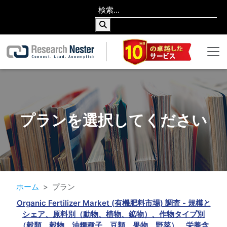
プランを選択してください
ホーム
プラン
Organic Fertilizer Market (有機肥料市場) 調査 - 規模と
シェア、原料別（動物、植物、鉱物）、作物タイプ別
（穀類、穀物、油糧種子、豆類、果物、野菜）、栄養含