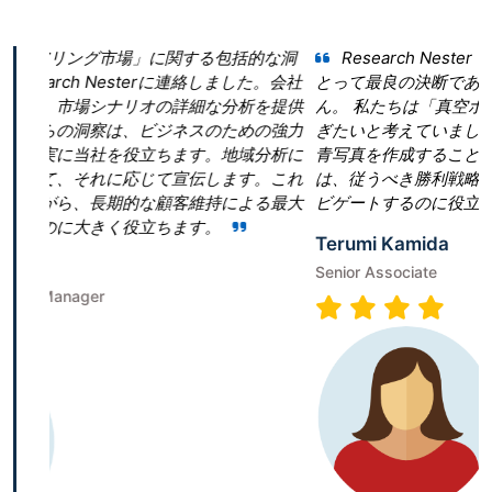
関する包括的な洞
Research Nester を選択したことが当社
に連絡しました。会社
とって最良の決断であったと言っても過言では
詳細な分析を提供
ん。 私たちは「真空ポンプ市場」という領域で
ネスのための強力
ぎたいと考えていました。しかし、当社は効果
ます。地域分析に
青写真を作成することに戸惑いました。Research 
宣伝します。これ
は、従うべき勝利戦略を構築することで、成功
客維持による最大
ビゲートするのに役立ちました。
ます。
Terumi Kamida
Senior Associate