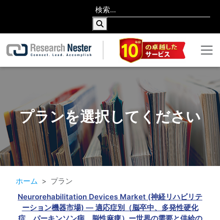
プランを選択してください
ホーム
プラン
Neurorehabilitation Devices Market (神経リハビリテ
ーション機器市場) — 適応症別（脳卒中、多発性硬化
症、パーキンソン病、脳性麻痺）ー世界の需要と供給の