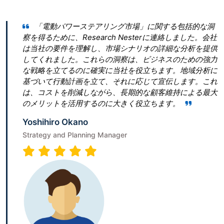
「電動パワーステアリング市場」に関する包括的な洞
Res
を得るために、Research Nesterに連絡しました。会社
とって最
当社の要件を理解し、市場シナリオの詳細な分析を提供
ん。 私
てくれました。これらの洞察は、ビジネスのための強力
ぎたいと
戦略を立てるのに確実に当社を役立ちます。地域分析に
青写真を作
づいて行動計画を立て、それに応じて宣伝します。これ
は、従う
、コストを削減しながら、長期的な顧客維持による最大
ビゲート
メリットを活用するのに大きく役立ちます。
Terumi
oshihiro Okano
Senior As
rategy and Planning Manager