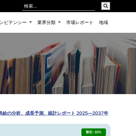
ンピテンシー
業界分類
市場レポート
地域
の需要と供給の分析、成長予測、統計レポート 2025―2037年
割引: 30%