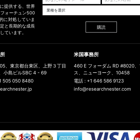
業界に提供する、世界
業種を選択してください
フォーチュン500
的に対処していま
定と長期的な成長
購読
しています。
所
米国事務所
0005、東京都台東区、上野３丁目
460 E フォーダム RD #802
小島ビルSBC 4 - 69
ス、ニューヨーク、10458
1 505 050 8480
電話 : +1 646 586 9123
earchnester.jp
info@researchnester.com