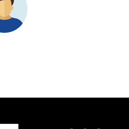
した。しかし、当社は効
esearch Nester
への道をナビゲートする
T
S