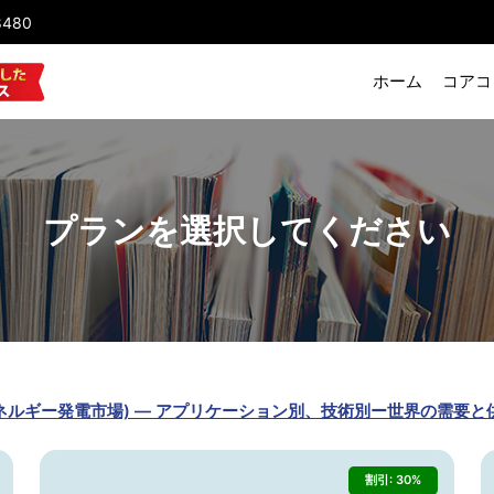
8480
ホーム
コアコ
プランを選択してください
arket (分散型エネルギー発電市場) — アプリケーション別、技術別ー世界
割引: 30%