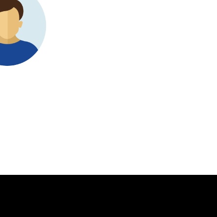
決断であったと言っても過言ではありません。 私たちは「
場」という領域で当社を凌ぎたいと考えていました。しかし
果的な戦略の青写真を作成することに戸惑いました。Research
は、従うべき勝利戦略を構築することで、成功への道をナビ
のに役立ちました。
Terumi Kamida
Senior Associate