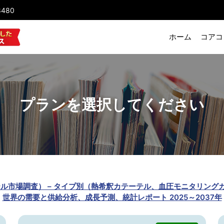
8480
ホーム
コアコ
プランを選択してください
arch（輸液カテーテル市場調査） – タイプ別（熱希釈カテーテル、血圧モニ
世界の需要と供給分析、成長予測、統計レポート 2025～2037年