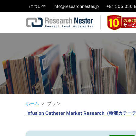
について
info@researchnester.jp
+81 505 050 
ホーム
プラン
Infusion Catheter Market Rese