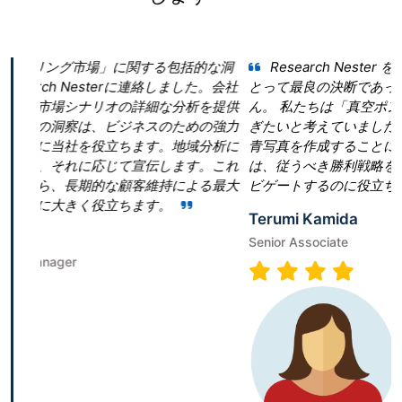
する包括的な洞
Research Nester を選択したことが当社の
連絡しました。会社
とって最良の決断であったと言っても過言ではあ
細な分析を提供
ん。 私たちは「真空ポンプ市場」という領域で当
スのための強力
ぎたいと考えていました。しかし、当社は効果的
す。地域分析に
青写真を作成することに戸惑いました。Research N
伝します。これ
は、従うべき勝利戦略を構築することで、成功へ
維持による最大
ビゲートするのに役立ちました。
す。
Terumi Kamida
Senior Associate