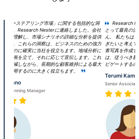
に関する包括的な洞
Research Nester を選択したことが
erに連絡しました。会社
とって最良の決断であったと言っても過言で
の詳細な分析を提供
ん。 私たちは「真空ポンプ市場」という領
ジネスのための強力
ぎたいと考えていました。しかし、当社は効
ちます。地域分析に
青写真を作成することに戸惑いました。Researc
て宣伝します。これ
は、従うべき勝利戦略を構築することで、成
顧客維持による最大
ビゲートするのに役立ちました。
ちます。
Terumi Kamida
Senior Associate