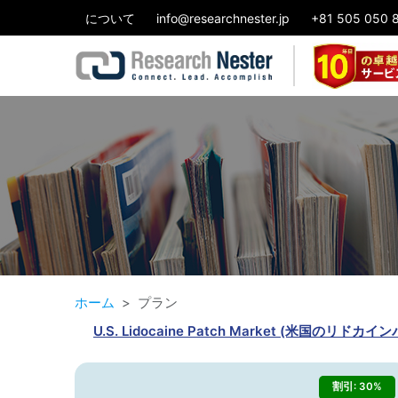
について
info@researchnester.jp
+81 505 050 
ホーム
プラン
U.S. Lidocaine Patch Market (
割引: 30%