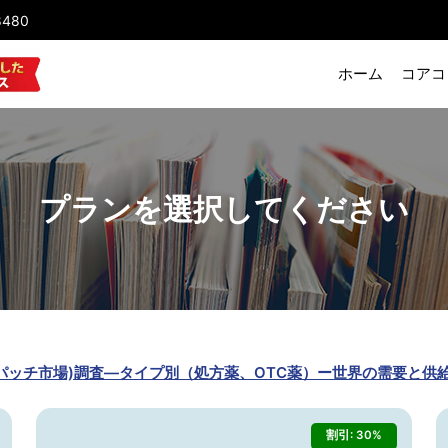
8480
ホーム
コアコ
プランを選択してください
米国のリドカインパッチ市場)調査―タイプ別（処方薬、OTC薬）ー世界の需要
割引: 30%