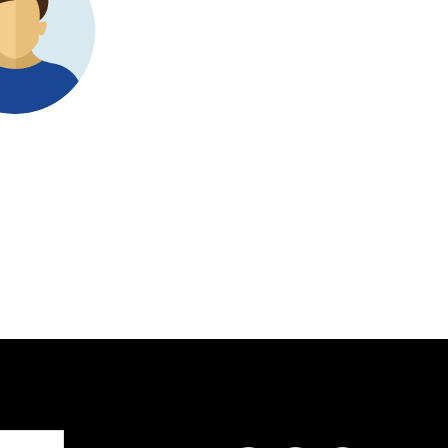
場」という領域で当社を凌ぎたいと考えていました。しかし、
果的な戦略の青写真を作成することに戸惑いました。Research N
は、従うべき勝利戦略を構築することで、成功への道をナビゲ
のに役立ちました。
Terumi Kamida
Senior Associate