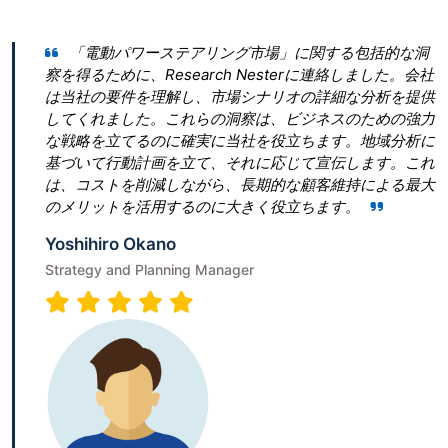
パワーステアリング市場」に関する包括的な洞
Research
に、Research Nesterに連絡しました。会社
とって最良の決断
要件を理解し、市場シナリオの詳細な分析を提供
ん。 私たちは「
ました。これらの洞察は、ビジネスのための強力
ぎたいと考えてい
立てるのに確実に当社を役立ちます。地域分析に
青写真を作成すること
行動計画を立て、それに応じて宣伝します。これ
は、従うべき勝利
トを削減しながら、長期的な顧客維持による最大
ビゲートするのに
トを活用するのに大きく役立ちます。
Terumi Kamid
o Okano
Senior Associate
nd Planning Manager