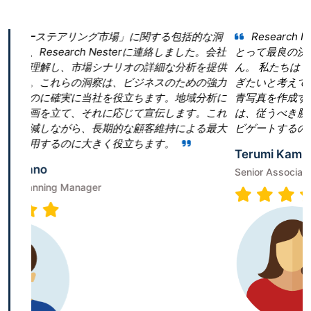
」に関する包括的な洞
Research Nester を選択したこと
terに連絡しました。会社
とって最良の決断であったと言っても過言
オの詳細な分析を提供
ん。 私たちは「真空ポンプ市場」という領
ビジネスのための強力
ぎたいと考えていました。しかし、当社は
立ちます。地域分析に
青写真を作成することに戸惑いました。Resear
じて宣伝します。これ
は、従うべき勝利戦略を構築することで、
な顧客維持による最大
ビゲートするのに役立ちました。
立ちます。
Terumi Kamida
Senior Associate