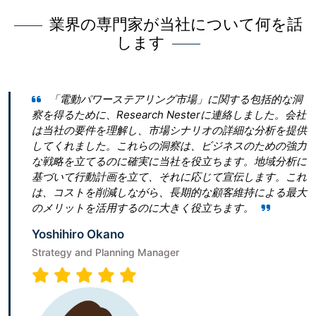
業界の専門家が当社について何を話
します
ステアリング市場」に関する包括的な洞
Research Nes
search Nesterに連絡しました。会社
とって最良の決断であっ
解し、市場シナリオの詳細な分析を提供
ん。 私たちは「真空ポ
これらの洞察は、ビジネスのための強力
ぎたいと考えていました
に確実に当社を役立ちます。地域分析に
青写真を作成することに戸惑い
を立て、それに応じて宣伝します。これ
は、従うべき勝利戦略を
しながら、長期的な顧客維持による最大
ビゲートするのに役立ち
するのに大きく役立ちます。
Terumi Kamida
o
Senior Associate
ning Manager