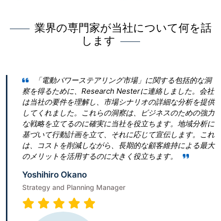
業界の専門家が当社について何を話
します
リング市場」に関する包括的な洞
Research Nester 
ch Nesterに連絡しました。会社
とって最良の決断であったと言
市場シナリオの詳細な分析を提供
ん。 私たちは「真空ポンプ市
の洞察は、ビジネスのための強力
ぎたいと考えていました。しか
に当社を役立ちます。地域分析に
青写真を作成することに戸惑いました。
、それに応じて宣伝します。これ
は、従うべき勝利戦略を構築す
ら、長期的な顧客維持による最大
ビゲートするのに役立ちました
に大きく役立ちます。
Terumi Kamida
Senior Associate
anager