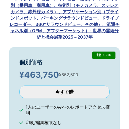
別（乗用車、商用車）、技術別（モノカメラ、ステレオ
カメラ、赤外線カメラ）、アプリケーション別（ブライ
ンドスポット、パーキングサラウンドビュー、ドライブ
レコーダー、360°サラウンドビュー、その他）、流通チ
ャネル別（OEM、アフターマーケット）- 世界の需給分
析と機会展望2025～2037年
割引: 30%
個別価格
¥
463,750
¥662,500
今すぐ購
1人のユーザーのみへのレポートアクセス権
利
印刷/編集権限なし