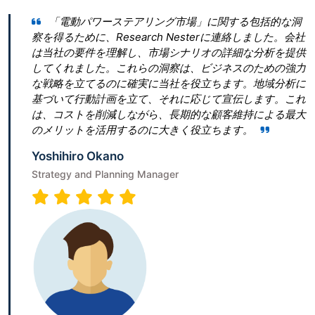
パワーステアリング市場」に関する包括的な洞
Research 
、Research Nesterに連絡しました。会社
とって最良の決断
件を理解し、市場シナリオの詳細な分析を提供
ん。 私たちは「
した。これらの洞察は、ビジネスのための強力
ぎたいと考えてい
てるのに確実に当社を役立ちます。地域分析に
青写真を作成することに
動計画を立て、それに応じて宣伝します。これ
は、従うべき勝利
を削減しながら、長期的な顧客維持による最大
ビゲートするのに
を活用するのに大きく役立ちます。
Terumi Kamida
 Okano
Senior Associate
d Planning Manager