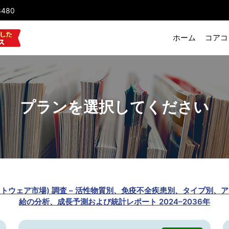
8480
ホーム
コアコ
プランを選択してください
et (腫瘍画像ソフトウェア市場) 調査 – 活性物質別、免疫不全疾患別、タ
給の分析、成長予測および統計レポート 2024–2036年