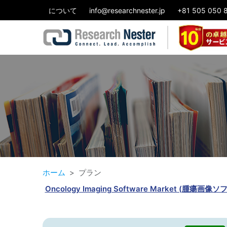
について
info@researchnester.jp
+81 505 050 
ホーム
プラン
Oncology Imaging Software Mark