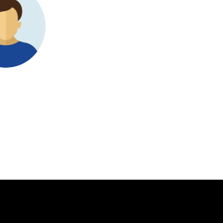
「真空ポンプ市
課題に直面
し、当社は効
を得るために、
 Nester
は当社にと
ビゲートする
当社はそれ
しました。Re
解決策を見
Tsuneki Sh
Senior Manag