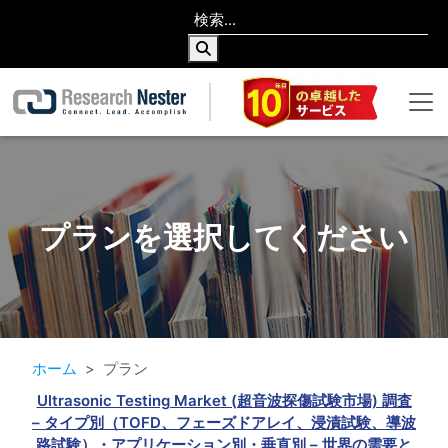
プランを選択してください
ホーム
プラン
Ultrasonic Testing Market (超音波探傷試験市場) 調査
– タイプ別（TOFD、フェーズドアレイ、浸漬試験、導波
路試験）・アプリケーション別・垂直別 – 世界の需要と