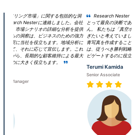
関する包括的な洞
Research Nester を選択したことが当社
に連絡しました。会社
とって最良の決断であったと言っても過言では
詳細な分析を提供
ん。 私たちは「真空ポンプ市場」という領域
ネスのための強力
ぎたいと考えていました。しかし、当社は効果
ます。地域分析に
青写真を作成することに戸惑いました。Research 
宣伝します。これ
は、従うべき勝利戦略を構築することで、成功
客維持による最大
ビゲートするのに役立ちました。
ます。
Terumi Kamida
Senior Associate