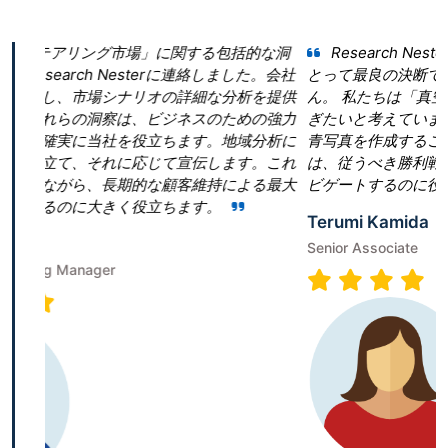
に関する包括的な洞
Research Nester を選択したことが当
rに連絡しました。会社
とって最良の決断であったと言っても過言で
の詳細な分析を提供
ん。 私たちは「真空ポンプ市場」という領域
ジネスのための強力
ぎたいと考えていました。しかし、当社は効
ちます。地域分析に
青写真を作成することに戸惑いました。Research
て宣伝します。これ
は、従うべき勝利戦略を構築することで、成
顧客維持による最大
ビゲートするのに役立ちました。
ちます。
Terumi Kamida
Senior Associate