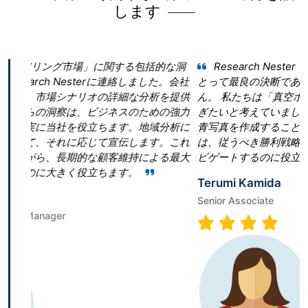
します
関する包括的な洞
Research Nester を選択したことが当社
に連絡しました。会社
とって最良の決断であったと言っても過言では
詳細な分析を提供
ん。 私たちは「真空ポンプ市場」という領域
ネスのための強力
ぎたいと考えていました。しかし、当社は効果
ます。地域分析に
青写真を作成することに戸惑いました。Research 
宣伝します。これ
は、従うべき勝利戦略を構築することで、成功
客維持による最大
ビゲートするのに役立ちました。
ます。
Terumi Kamida
Senior Associate