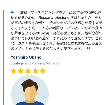
動パワーステアリング市場」に関する包括的な洞
Researc
めに、Research Nesterに連絡しました。会社
とって最良の決
要件を理解し、市場シナリオの詳細な分析を提供
ん。 私たちは
ました。これらの洞察は、ビジネスのための強力
ぎたいと考えて
立てるのに確実に当社を役立ちます。地域分析に
青写真を作成するこ
行動計画を立て、それに応じて宣伝します。これ
は、従うべき勝
トを削減しながら、長期的な顧客維持による最大
ビゲートするの
トを活用するのに大きく役立ちます。
Terumi Kami
ro Okano
Senior Associat
 and Planning Manager