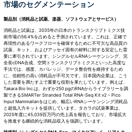
市場のセグメンテーション
製品別（消耗品と試薬、楽器、ソフトウェアとサービス）
消耗品と試薬は、2035年の日本のトランスクリプトミクス技
術市場の56.4%を占めると予測されています。これは、正確で
再現性のあるワークフローを確保するために不可欠な高品質の
試薬、キット、およびアッセイ固有の材料に対する安定した需
要に牽引されています。シングルセルRNAシーケンシング、完
全長cDNA合成、空間トランスクリプトミクスといった高度な
手法では、感度、カバレッジ、データ整合性を維持するため
に、信頼性の高い消耗品が不可欠です。日本国内企業は、こう
した需要を満たす上で重要な役割を果たしています。例えば、
Takara Bio Inc.は、わずか250 pgのRNAからライブラリーを調
製できるSMARTer Stranded Total RNA-Seq Kit v2 – Pico
Input Mammalianをはじめ、幅広いRNAシーケンシング消耗品
と超低入力キットを提供しています。タカラの試薬事業は、
2025年度に45,039百万円の売上高を報告しており、市場拡大
を推進する継続的な消耗品収入を強調しています。