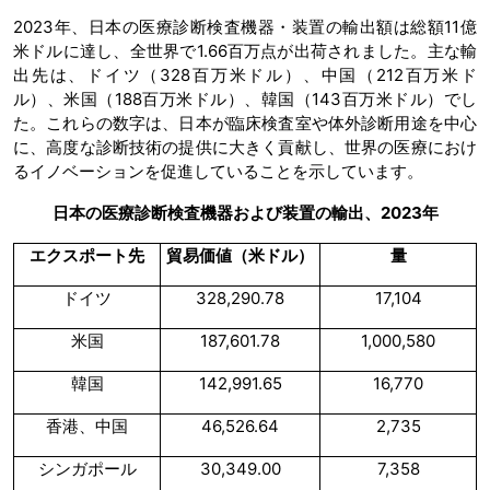
2023年、日本の医療診断検査機器・装置の輸出額は総額11億
米ドルに達し、全世界で1.66百万点が出荷されました。主な輸
出先は、ドイツ（328百万米ドル）、中国（212百万米ド
ル）、米国（188百万米ドル）、韓国（143百万米ドル）でし
た。これらの数字は、日本が臨床検査室や体外診断用途を中心
に、高度な診断技術の提供に大きく貢献し、世界の医療におけ
るイノベーションを促進していることを示しています。
日本の医療診断検査機器および装置の輸出、2023年
エクスポート先
貿易価値（米ドル）
量
ドイツ
328,290.78
17,104
米国
187,601.78
1,000,580
韓国
142,991.65
16,770
香港、中国
46,526.64
2,735
シンガポール
30,349.00
7,358