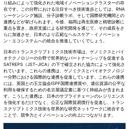
り組みによって強化された地域イノベーションクラスターの存
在です。この分野における注目すべき技術進歩としては、RNA
シーケンシング施設、分子診断ラボ、そして国際研究機関との
連携などが挙げられます。今後、福岡は再生医療と精密診断に
重点を置き、政府支援による研究開発を通じて、その成長をさ
らに加速させ、日本のより広範なヘルスケア・イノベーショ
ン・エコシステムへの統合を推進していくでしょう。
日本のトランスクリプトミクス技術市場は、ゲノミクスとバイ
オテクノロジーの分野で世界的なパートナーシップを促進する
SATREPS（JST–JICA）の下で確立された協力によって強化さ
れています。これらの連携は、ゲノミクスとバイオテクノロジ
ー分野における国際的な連携を促進しています。これらの連携
には、英国との王立協会ISPF国際連携賞や、遺伝資源の公平な
利用を確保するための名古屋議定書に基づく枠組みが含まれま
す。こうした連携は、日本のサプライチェーンのレジリエンス
を強化するだけでなく、公正な国際貿易慣行を促進し、トラン
スクリプトミクス技術を世界的な研究ネットワークに統合する
ことで、競争力とイノベーションの向上につながります。