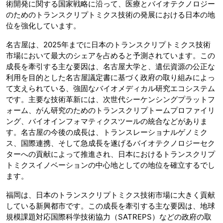
術開発に関する国家戦略に沿って、医療とバイオテクノロジー
のためのトランスクリプトミクス技術の発展における日本の地
位を強化しています。
名古屋は、2025年までに日本のトランスクリプトミクス技術
市場において最大のシェアを占めると予測されています。この
成長を牽引する主な要因は、名古屋大学と、遺伝資源の公正な
利用を目的とした名古屋議定書に基づく政府の取り組みによっ
て支えられている、強固なバイオメディカル研究エコシステム
です。主要な技術革新には、次世代シーケンシングプラットフ
ォーム、がん研究のためのトランスクリプトームプロファイリ
ング、バイオインフォマティクスツールの統合などがありま
す。名古屋の今後の成長は、トランスレーショナルゲノミク
ス、国際連携、そして急成長を遂げるバイオテクノロジーセク
ターへの貢献によって推進され、日本におけるトランスクリプ
トミクスイノベーションの中心地としての地位を確立するでし
ます。
福岡は、日本のトランスクリプトミクス技術市場に大きく貢献
している新興都市です。この成長を牽引する主な要因は、地球
規模課題対応国際科学技術協力（SATREPS）などの政府の取