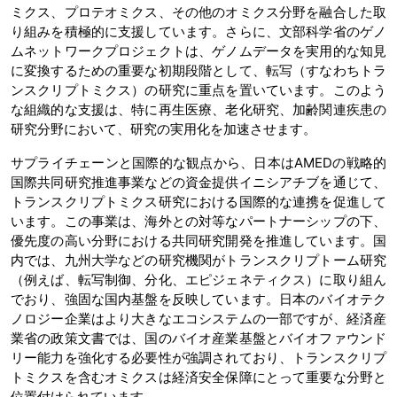
ミクス、プロテオミクス、その他のオミクス分野を融合した取
り組みを積極的に支援しています。さらに、文部科学省のゲノ
ムネットワークプロジェクトは、ゲノムデータを実用的な知見
に変換するための重要な初期段階として、転写（すなわちトラ
ンスクリプトミクス）の研究に重点を置いています。このよう
な組織的な支援は、特に再生医療、老化研究、加齢関連疾患の
研究分野において、研究の実用化を加速させます。
サプライチェーンと国際的な観点から、日本はAMEDの戦略的
国際共同研究推進事業などの資金提供イニシアチブを通じて、
トランスクリプトミクス研究における国際的な連携を促進して
います。この事業は、海外との対等なパートナーシップの下、
優先度の高い分野における共同研究開発を推進しています。国
内では、九州大学などの研究機関がトランスクリプトーム研究
（例えば、転写制御、分化、エピジェネティクス）に取り組ん
でおり、強固な国内基盤を反映しています。日本のバイオテク
ノロジー企業はより大きなエコシステムの一部ですが、経済産
業省の政策文書では、国のバイオ産業基盤とバイオファウンド
リー能力を強化する必要性が強調されており、トランスクリプ
トミクスを含むオミクスは経済安全保障にとって重要な分野と
位置付けられています。