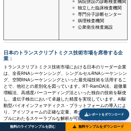
病院併設の診断検査機関
独立した臨床検査機関
専門分子診断センター
病理検査機関
公衆衛生検査施設
日本のトランスクリプトミクス技術市場を席巻する企
業：
トランスクリプトミクス技術市場における日本のリーダー企業
は、全長RNAシーケンシング、シングルセルRNAシーケンシン
グ、空間RNAシーケンシングといった最先端技術を活用するこ
とで、他社との差別化を図っています。RT-RamDA法、超微量
増幅法、高感度バーコーディング法といった独自の技術を駆使
し、遺伝子検出において卓越した精度を実現しています。AI駆
動型バイオインフォマティクス・プラットフォームの導入によ
り、アイソフォームの正確な定量、希少細胞の同定、複数サン
レポートをダウンロード
プルにわたるスケーラブルな解析が可能になります。これらの
技術革新は、再現性の向上、バイアスの最小化、そして発見の
無料のライブサンプルを読む
無料サンプルをダウンロード