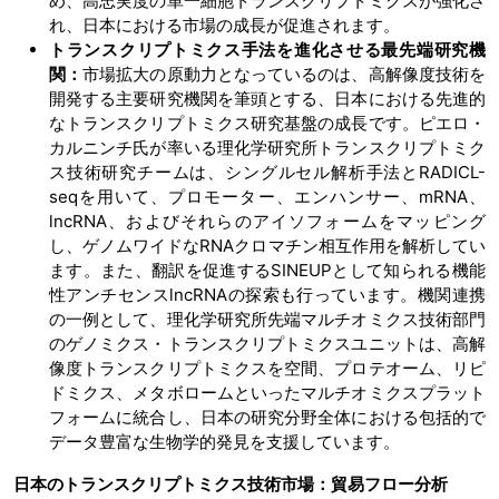
め、高忠実度の単一細胞トランスクリプトミクスが強化さ
れ、日本における市場の成長が促進されます。
トランスクリプトミクス手法を進化させる最先端研究機
関：
市場拡大の原動力となっているのは、高解像度技術を
開発する主要研究機関を筆頭とする、日本における先進的
なトランスクリプトミクス研究基盤の成長です。ピエロ・
カルニンチ氏が率いる理化学研究所トランスクリプトミク
ス技術研究チームは、シングルセル解析手法とRADICL-
seqを用いて、プロモーター、エンハンサー、mRNA、
lncRNA、およびそれらのアイソフォームをマッピング
し、ゲノムワイドなRNAクロマチン相互作用を解析してい
ます。また、翻訳を促進するSINEUPとして知られる機能
性アンチセンスlncRNAの探索も行っています。機関連携
の一例として、理化学研究所先端マルチオミクス技術部門
のゲノミクス・トランスクリプトミクスユニットは、高解
像度トランスクリプトミクスを空間、プロテオーム、リピ
ドミクス、メタボロームといったマルチオミクスプラット
フォームに統合し、日本の研究分野全体における包括的で
データ豊富な生物学的発見を支援しています。
日本のトランスクリプトミクス技術市場：貿易フロー分析