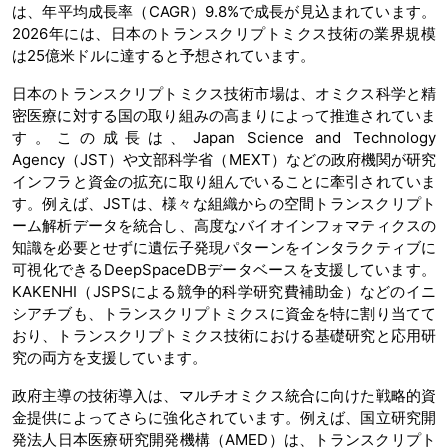
は、年平均成長率（CAGR）9.8%で成長が見込まれています。
2026年には、日本のトランスクリプトミクス技術の業界規模
は25億米ドルに達すると予想されています。
日本のトランスクリプトミクス技術市場は、オミクス科学と精
密医療に対する国の取り組みの高まりによって推進されていま
す。この成長は、Japan Science and Technology
Agency（JST）や文部科学省（MEXT）などの政府機関が研究
インフラと資金の拡充に取り組んでいることに牽引されていま
す。例えば、JSTは、様々な組織からの空間トランスクリプト
ーム解析データを統合し、高度なバイオインフォマティクスの
知識を必要とせずに遺伝子発現パターンをインタラクティブに
可視化できるDeepSpaceDBデータベースを支援しています。
KAKENHI（JSPSによる競争的科学研究費補助金）などのイニ
シアチブも、トランスクリプトミクスに資金を特に割り当てて
おり、トランスクリプトミクス技術における基礎研究と応用研
究の両方を支援しています。
政府主導の技術導入は、マルチオミクス統合に向けた戦略的資
金提供によってさらに強化されています。例えば、国立研究開
発法人日本医療研究開発機構（AMED）は、トランスクリプト