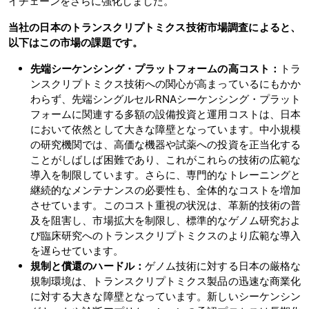
イチェーンをさらに強化しました。
当社の日本のトランスクリプトミクス技術市場調査によると、
以下はこの市場の課題です。
先端シーケンシング・プラットフォームの高コスト：
トラ
ンスクリプトミクス技術への関心が高まっているにもかか
わらず、先端シングルセルRNAシーケンシング・プラット
フォームに関連する多額の設備投資と運用コストは、日本
において依然として大きな障壁となっています。中小規模
の研究機関では、高価な機器や試薬への投資を正当化する
ことがしばしば困難であり、これがこれらの技術の広範な
導入を制限しています。さらに、専門的なトレーニングと
継続的なメンテナンスの必要性も、全体的なコストを増加
させています。このコスト重視の状況は、革新的技術の普
及を阻害し、市場拡大を制限し、標準的なゲノム研究およ
び臨床研究へのトランスクリプトミクスのより広範な導入
を遅らせています。
規制と償還のハードル：
ゲノム技術に対する日本の厳格な
規制環境は、トランスクリプトミクス製品の迅速な商業化
に対する大きな障壁となっています。新しいシーケンシン