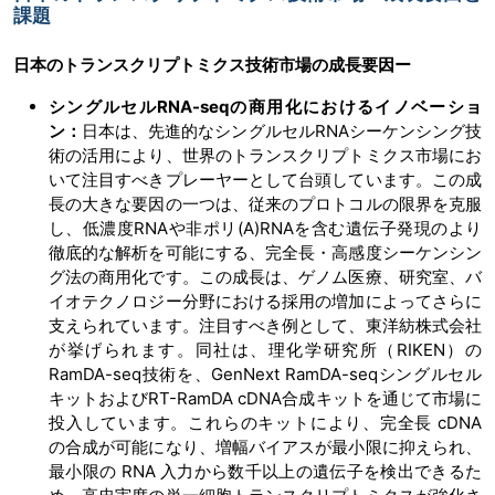
課題
日本のトランスクリプトミクス技術市場の成長要因ー
シングルセルRNA-seqの商用化におけるイノベーショ
ン：
日本は、先進的なシングルセルRNAシーケンシング技
術の活用により、世界のトランスクリプトミクス市場にお
いて注目すべきプレーヤーとして台頭しています。この成
長の大きな要因の一つは、従来のプロトコルの限界を克服
し、低濃度RNAや非ポリ(A)RNAを含む遺伝子発現のより
徹底的な解析を可能にする、完全長・高感度シーケンシン
グ法の商用化です。この成長は、ゲノム医療、研究室、バ
イオテクノロジー分野における採用の増加によってさらに
支えられています。注目すべき例として、東洋紡株式会社
が挙げられます。同社は、理化学研究所（RIKEN）の
RamDA-seq技術を、GenNext RamDA-seqシングルセル
キットおよびRT-RamDA cDNA合成キットを通じて市場に
投入しています。これらのキットにより、完全長 cDNA
の合成が可能になり、増幅バイアスが最小限に抑えられ、
最小限の RNA 入力から数千以上の遺伝子を検出できるた