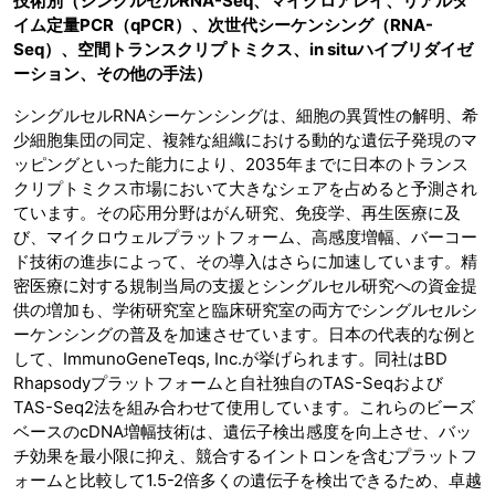
技術別（シングルセルRNA-Seq、マイクロアレイ、リアルタ
イム定量PCR（qPCR）、次世代シーケンシング（RNA-
Seq）、空間トランスクリプトミクス、in situハイブリダイゼ
ーション、その他の手法）
シングルセルRNAシーケンシングは、細胞の異質性の解明、希
少細胞集団の同定、複雑な組織における動的な遺伝子発現のマ
ッピングといった能力により、2035年までに日本のトランス
クリプトミクス市場において大きなシェアを占めると予測され
ています。その応用分野はがん研究、免疫学、再生医療に及
び、マイクロウェルプラットフォーム、高感度増幅、バーコー
ド技術の進歩によって、その導入はさらに加速しています。精
密医療に対する規制当局の支援とシングルセル研究への資金提
供の増加も、学術研究室と臨床研究室の両方でシングルセルシ
ーケンシングの普及を加速させています。日本の代表的な例と
して、ImmunoGeneTeqs, Inc.が挙げられます。同社はBD
Rhapsodyプラットフォームと自社独自のTAS-Seqおよび
TAS-Seq2法を組み合わせて使用​​しています。これらのビーズ
ベースのcDNA増幅技術は、遺伝子検出感度を向上させ、バッ
チ効果を最小限に抑え、競合するイントロンを含むプラットフ
ォームと比較して1.5-2倍多くの遺伝子を検出できるため、卓越