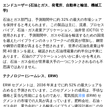
エンドユーザー
(
石油とガス、発電所、自動車と輸送、機械工
学
)
石油とガス部門は、予測期間中に約 32% の最大の市場シェア
を保持すると考えられます。 この製品は主に、流通、プロセス
パイプ、石油・ガス産業アプリケーション、油井管 (OCTG) で
使用されます。 予測期間中、ガスや石油を輸送するための国境
を越えたパイプラインのネットワークへの投資が増加し、鋼管
や鋼管の需要が高まると予想されます。 世界の石油生産量は年
間 40 億トンを超え、確認された石油埋蔵量の約半分は中東に
あります。 石油のアプリケーションがいかに多いかを考えれ
ば、石油・ガス会社が世界最大手の一つにランクされるのも不
思議ではありません。
テクノロジー
(
シームレス、
ERW)
ERW セグメントは、2036 年末までに約 52% の最大シェアを
占めると予測されています。このセグメントの成長は、手頃な
価格と妥当な性能によるものであり、電気抵抗
溶接
(ERW) セ
グメントの市場での人気が高まっています。肥料会社、石油・
ガス会社、電力会社による輸送パイプライン建設計画がこの分