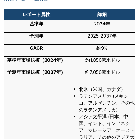
レポート属性
詳細
基準年
2024年
予測年
2025-2037年
CAGR
約9%
基準年市場規模（
2024
年）
約1,850億米ドル
予測年市場規模（
2037
年）
約7,050億米ドル
北米（米国、カナダ）
ラテンアメリカ (メキシ
コ、アルゼンチン、その他
のラテンアメリカ)
アジア太平洋 (日本、中
国、インド、インドネシ
ア、マレーシア、オースト
ラリア、その他のアジア太