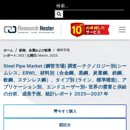
鋼管市場
ホーム
鉱物、金属および鉱業
レポート:
263 |
公開日:
March, 2025
Steel Pipe Market (鋼管市場) 調査―テクノロジー別(シー
ムレス、ERW)、材料別（合金鋼、黒鋼、炭素鋼、鉄鋼、
軟鋼、ステンレス鋼）、タイプ別 (ライン、標準構造)、ア
プリケーション別、エンドユーザー別– 世界の需要と供給
の分析、成長予測、統計レポート 2025―2037 年
今すぐ購入
目次