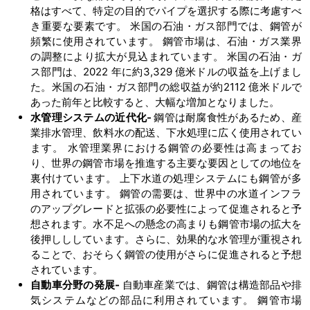
格はすべて、特定の目的でパイプを選択する際に考慮すべ
き重要な要素です。 米国の石油・ガス部門では、鋼管が
頻繁に使用されています。 鋼管市場は、石油・ガス業界
の調整により拡大が見込まれています。 米国の石油・ガ
ス部門は、2022 年に約3,329 億米ドルの収益を上げまし
た。米国の石油・ガス部門の総収益が約2112 億米ドルで
あった前年と比較すると、大幅な増加となりました。
水管理システムの近代化
-
鋼管は耐腐食性があるため、産
業排水管理、飲料水の配送、下水処理に広く使用されてい
ます。 水管理業界における鋼管の必要性は高まってお
り、世界の鋼管市場を推進する主要な要因としての地位を
裏付けています。 上下水道の処理システムにも鋼管が多
用されています。 鋼管の需要は、世界中の水道インフラ
のアップグレードと拡張の必要性によって促進されると予
想されます。水不足への懸念の高まりも鋼管市場の拡大を
後押しししています。さらに、効果的な水管理が重視され
ることで、おそらく鋼管の使用がさらに促進されると予想
されています。
自動車分野の発展
-
自動車産業では、鋼管は構造部品や排
気システムなどの部品に利用されています。 鋼管市場