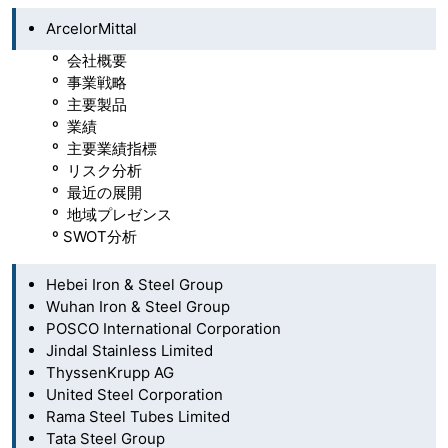
ArcelorMittal
º 会社概要
º 事業戦略
º 主要製品
º 業績
º 主要業績指標
º リスク分析
º 最近の展開
º 地域プレゼンス
º SWOT分析
Hebei Iron & Steel Group
Wuhan Iron & Steel Group
POSCO International Corporation
Jindal Stainless Limited
ThyssenKrupp AG
United Steel Corporation
Rama Steel Tubes Limited
Tata Steel Group