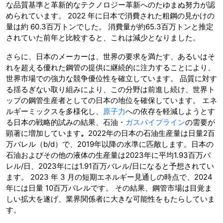
な品質基準と革新的なテクノロジー革新へのたゆまぬ努力が認
められています。 2022 年に日本で消費された粗鋼の見かけの
量は約 60.3百万トンでした。 消費量が約65.3百万トンと推定
されていた前年と比較すると、これは減少となりました。
さらに、日本のメーカーは、世界の要求を満たす、あるいはそ
れを超える優れた鋼管の提供に継続的に注力することにより、
世界市場での強力な競争優位性を確立しています。 品質に対す
る揺るぎない取り組みにより、この分野は前進し続け、世界ト
ップの鋼管生産者としての日本の地位を確保しています。 エネ
ルギーミックスを多様化し、
原子力
への依存を軽減しようとす
る日本の戦略的試みの結果、石油・
ガスパイプライン
の需要が
顕著に増加しています
。
2022年の日本の石油生産量は日量2百
万バレル（b/d）で、2019年以降の水準に匹敵します。日本の
石油およびその他の液体の生産量は2023年に平均1.93百万バ
レル/日、2023年には1.91百万バレル/日になると予想されてい
ます。 2023 年 3 月の短期エネルギー見通しの時点で、2024
年には日量 10百万バレルです。 その結果、鋼管市場は目覚ま
しい拡大を遂げ、業界関係者に大きな可能性をもたらしていま
す。