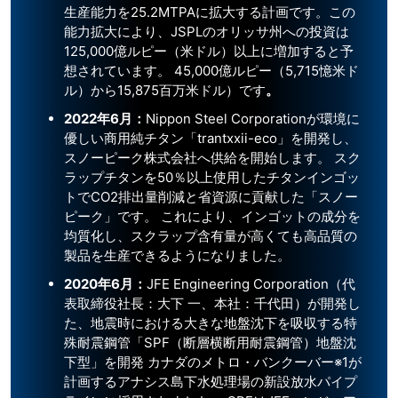
生産能力を25.2MTPAに拡大する計画です。この
能力拡大により、JSPLのオリッサ州への投資は
125,000億ルピー（米ドル）以上に増加すると予
想されています。 45,000億ルピー（5,715憶米ド
ル）から15,875百万米ドル）です
。
2022
年6月：
Nippon Steel Corporationが環境に
優しい商用純チタン「trantxxii-eco」を開発し、
スノーピーク株式会社へ供給を開始します。 スク
ラップチタンを50％以上使用したチタンインゴッ
トでCO2排出量削減と省資源に貢献した「スノー
ピーク」です。 これにより、インゴットの成分を
均質化し、スクラップ含有量が高くても高品質の
製品を生産できるようになりました。
2020
年
6
月：
JFE Engineering Corporation（代
表取締役社長：大下 一、本社：千代田）が開発し
た、地震時における大きな地盤沈下を吸収する特
殊耐震鋼管「SPF（断層横断用耐震鋼管）地盤沈
下型」を開発 カナダのメトロ・バンクーバー※1が
計画するアナシス島下水処理場の新設放水パイプ