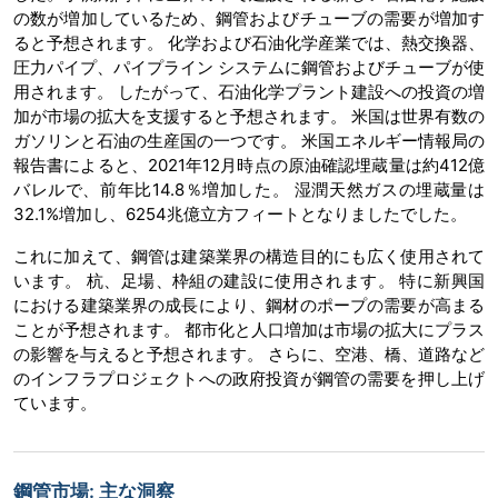
の数が増加しているため、鋼管およびチューブの需要が増加す
ると予想されます。 化学および石油化学産業では、熱交換器、
圧力パイプ、パイプライン システムに鋼管およびチューブが使
用されます。 したがって、石油化学プラント建設への投資の増
加が市場の拡大を支援すると予想されます。 米国は世界有数の
ガソリンと石油の生産国の一つです。 米国エネルギー情報局の
報告書によると、2021年12月時点の原油確認埋蔵量は約412億
バレルで、前年比14.8％増加した。 湿潤天然ガスの埋蔵量は
32.1%増加し、6254兆億立方フィートとなりましたでした。
これに加えて、鋼管は建築業界の構造目的にも広く使用されて
います。 杭、足場、枠組の建設に使用されます。 特に新興国
における建築業界の成長により、鋼材のポープの需要が高まる
ことが予想されます。 都市化と人口増加は市場の拡大にプラス
の影響を与えると予想されます。 さらに、空港、橋、道路など
のインフラプロジェクトへの政府投資が鋼管の需要を押し上げ
ています。
鋼管市場: 主な洞察