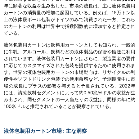
年に顕著な収益を生み出した。市場の成長は、主に液体包装用
カートンの消費量の増加に起因している。例えば、15万トン以
上の液体段ボール包装がドイツのみで消費された一方、これら
のカートンの利用は世界中で指数関数的に増加すると推定され
ている。
液体包装用カートンは飲料用カートンとしても知られ、一般的
に牛乳、アルコール、飲料などの液体製品の保管や輸送に利用
されています。液体包装用カートンはさらに、製造業者の要件
に応じてカスタマイズされた包装を提供するために使用されま
す。世界の液体包装用カートンの市場動向は、リサイクルの利
便性やソフトドリンク包装での使用急増など、予測期間中に市
場の成長にプラスの影響を与えると予測されている。2022年
には、清涼飲料セグメントによって約0.50兆米ドルの収益が生
み出され、同セグメントの一人当たりの収益は、同様の年に約
100米ドルと推定されていることが観察されている。
液体包装用カートン市場 : 主な洞察