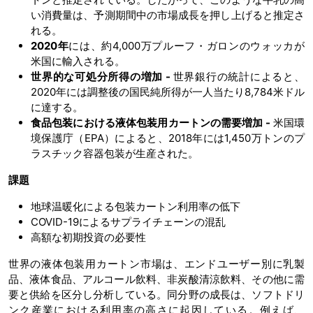
い消費量は、予測期間中の市場成長を押し上げると推定さ
れる。
2020年
には、約4,000万プルーフ・ガロンのウォッカが
米国に輸入される。
世界的な可処分所得の増加 -
世界銀行の統計によると、
2020年には調整後の国民純所得が一人当たり8,784米ドル
に達する。
食品包装における液体包装用カートンの需要増加 -
米国環
境保護庁（EPA）によると、2018年には1,450万トンのプ
ラスチック容器包装が生産された。
課題
地球温暖化による包装カートン利用率の低下
COVID-19によるサプライチェーンの混乱
高額な初期投資の必要性
世界の液体包装用カートン市場は、エンドユーザー別に乳製
品、液体食品、アルコール飲料、非炭酸清涼飲料、その他に需
要と供給を区分し分析している。同分野の成長は、ソフトドリ
ンク産業における利用率の高さに起因している。例えば、